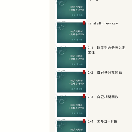
rainfall_new.csv
2-1 時系列の分布と定
常性
2-2 自己共分散関数
2-3 自己相関関数
2-4 エルゴード性