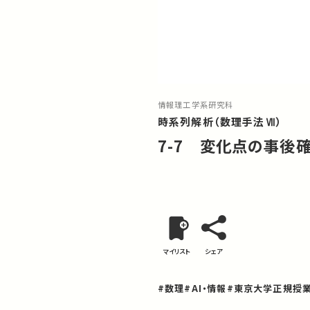
情報理工学系研究科
時系列解析（数理手法Ⅶ）
7-7 変化点の事後
マイリスト
シェア
#数理
#AI・情報
#東京大学正規授