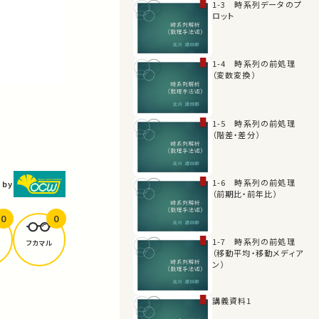
1-3 時系列データのプ
ロット
1-4 時系列の前処理
（変数変換）
1-5 時系列の前処理
（階差・差分）
1-6 時系列の前処理
 by
（前期比・前年比）
0
0
1-7 時系列の前処理
フカマル
（移動平均・移動メディア
ン）
講義資料1