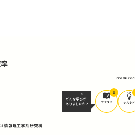
確率
Produced
0
どんな学びが
ヤクダツ
ナルホド
ありましたか？
業
#情報理工学系研究科