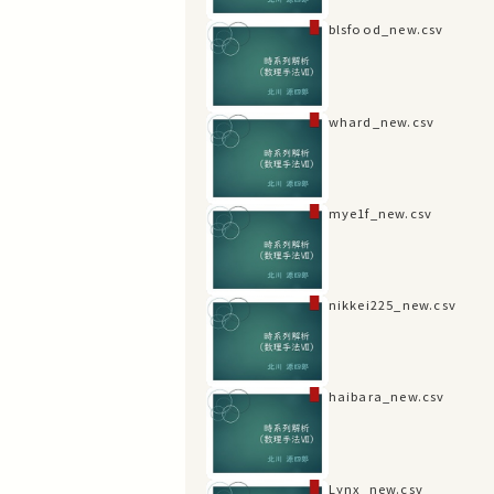
blsfood_new.csv
whard_new.csv
mye1f_new.csv
nikkei225_new.csv
haibara_new.csv
Lynx_new.csv