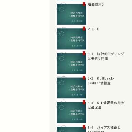
講義資料2
Rコード
3-1 統計的モデリング
とモデル評価
3-2 Kullback-
Leibler情報量
3-3 K-L情報量の推定
と最尤法
3-4 バイアス補正と
AICの導出