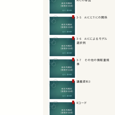
3-5 AICとTICの関係
3-6 AICによるモデル
選択例
3-7 その他の情報量規
準
講義資料3
Rコード