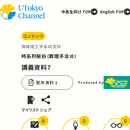
中高生向け TOP
English TOP
コンテンツ
情報理工学系研究科
時系列解析（数理手法Ⅶ）
講義資料7
配布資料 1
Produced by
マイリスト
シェア
0
0
0
どんな学びが
ありましたか？