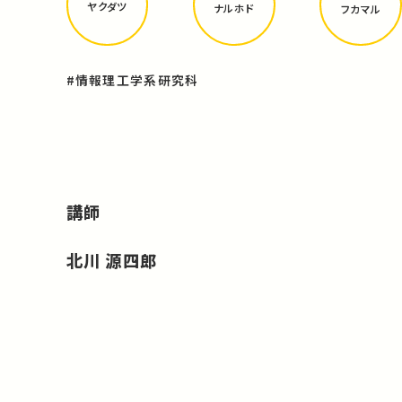
ヤクダツ
ナルホド
フカマル
#情報理工学系研究科
講師
北川 源四郎