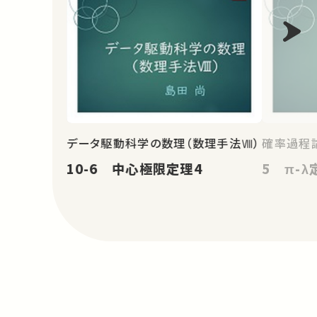
データ駆動科学の数理（数理手法Ⅷ）
確率過程論
10-6 中心極限定理4
5 π-λ