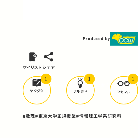
Video
Produced by
マイリスト
シェア
1
1
1
どんな学びが
ありましたか？
ヤクダツ
ナルホド
フカマル
#数理
#東京大学正規授業
#情報理工学系研究科