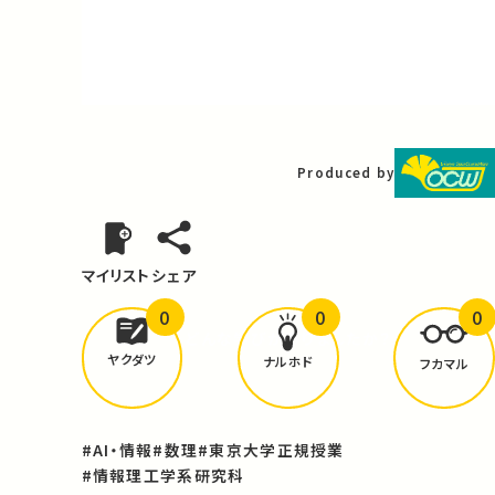
Video
Produced by
マイリスト
シェア
0
0
0
どんな学びが
ありましたか？
ヤクダツ
ナルホド
フカマル
#AI・情報
#数理
#東京大学正規授業
#情報理工学系研究科