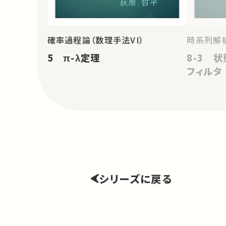
確率過程論（数理手法VI）
時系列解
5 π-λ定理
8-3 
フィルタ
シリーズに戻る