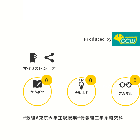
Video
Produced by
マイリスト
シェア
0
0
0
どんな学びが
ありましたか？
ヤクダツ
ナルホド
フカマル
#数理
#東京大学正規授業
#情報理工学系研究科