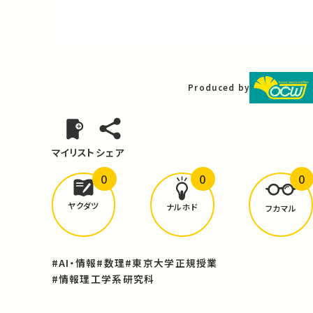
Video
Produced by
マイリスト
シェア
0
0
0
どんな学びが
ありましたか？
ヤクダツ
ナルホド
フカマル
#AI・情報
#数理
#東京大学正規授業
#情報理工学系研究科