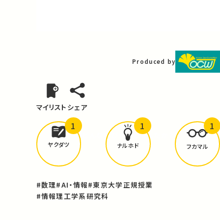
Video
Produced by
マイリスト
シェア
1
1
1
どんな学びが
ありましたか？
ヤクダツ
ナルホド
フカマル
#数理
#AI・情報
#東京大学正規授業
#情報理工学系研究科