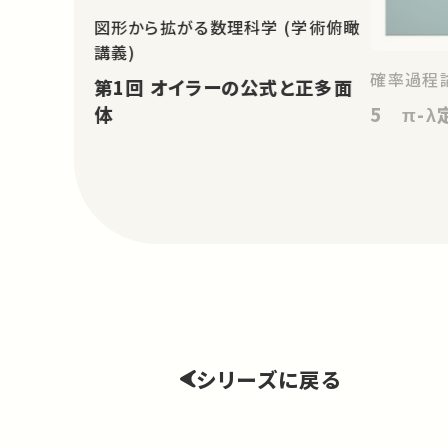
図形から拡がる数理科学 (学術俯瞰
講義)
確率過程論
第1回 オイラーの公式と正多面
5 π-λ
体
シリーズに戻る