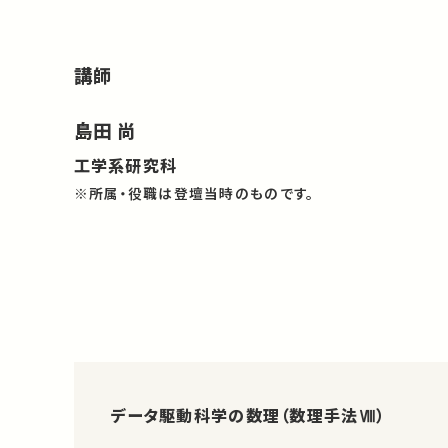
講師
島田 尚
工学系研究科
※所属・役職は登壇当時のものです。
データ駆動科学の数理（数理手法Ⅷ）