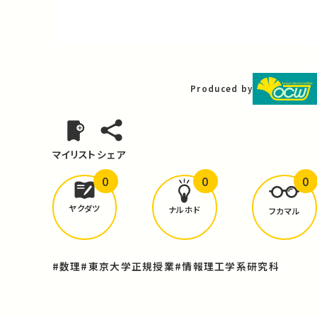
Video
Produced by
マイリスト
シェア
0
0
0
どんな学びが
ありましたか？
ヤクダツ
ナルホド
フカマル
#数理
#東京大学正規授業
#情報理工学系研究科