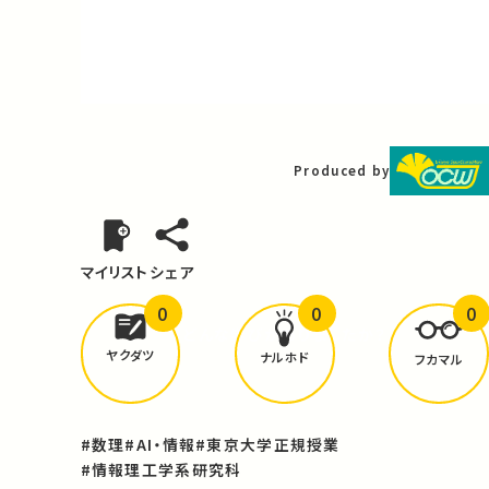
Video
Produced by
マイリスト
シェア
0
0
0
どんな学びが
ありましたか？
ヤクダツ
ナルホド
フカマル
#数理
#AI・情報
#東京大学正規授業
#情報理工学系研究科