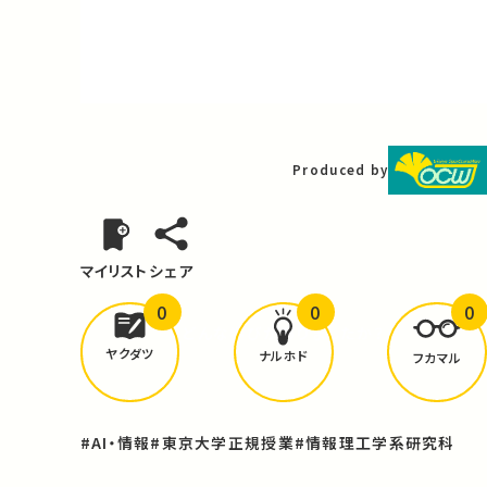
Video
Produced by
マイリスト
シェア
0
0
0
どんな学びが
ありましたか？
ヤクダツ
ナルホド
フカマル
#AI・情報
#東京大学正規授業
#情報理工学系研究科