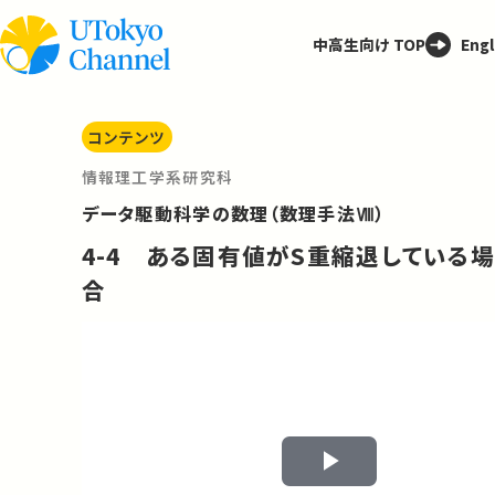
中高生向け TOP
Engl
コンテンツ
情報理工学系研究科
データ駆動科学の数理（数理手法Ⅷ）
4-4 ある固有値がS重縮退している場
合
Play