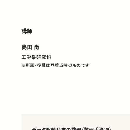
講師
島田 尚
工学系研究科
※所属・役職は登壇当時のものです。
データ駆動科学の数理（数理手法Ⅷ）