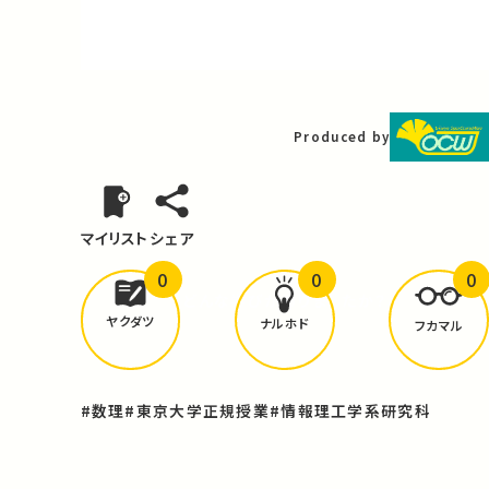
Video
Produced by
マイリスト
シェア
0
0
0
どんな学びが
ありましたか？
ヤクダツ
ナルホド
フカマル
#数理
#東京大学正規授業
#情報理工学系研究科