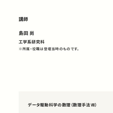
講師
島田 尚
工学系研究科
※所属・役職は登壇当時のものです。
データ駆動科学の数理（数理手法Ⅷ）