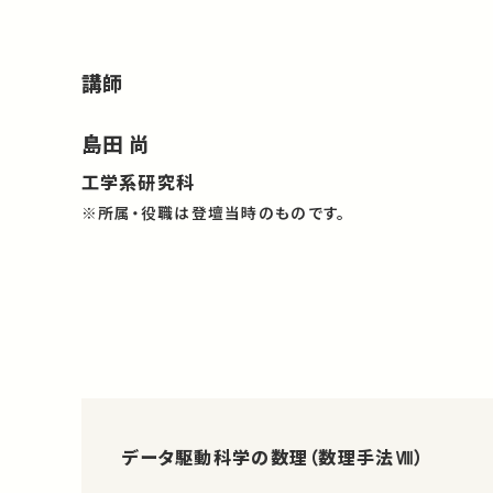
講師
島田 尚
工学系研究科
※所属・役職は登壇当時のものです。
データ駆動科学の数理（数理手法Ⅷ）