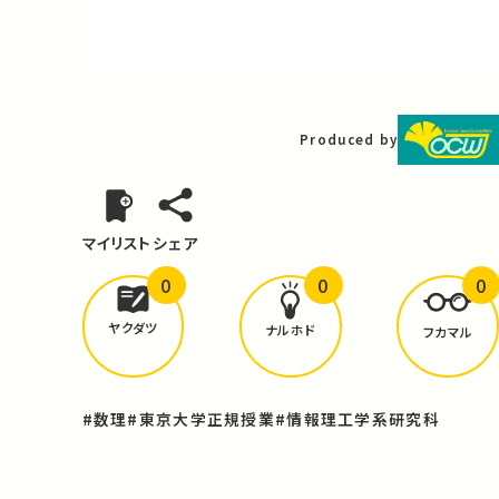
Video
Produced by
マイリスト
シェア
0
0
0
どんな学びが
ありましたか？
ヤクダツ
ナルホド
フカマル
#数理
#東京大学正規授業
#情報理工学系研究科