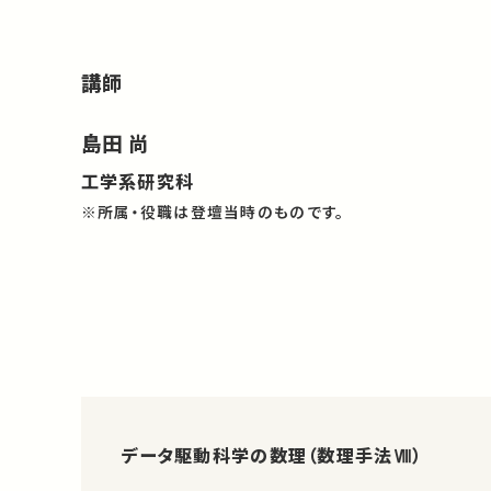
講師
島田 尚
工学系研究科
※所属・役職は登壇当時のものです。
データ駆動科学の数理（数理手法Ⅷ）