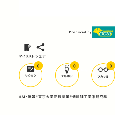
Video
Produced by
マイリスト
シェア
0
0
0
どんな学びが
ありましたか？
ヤクダツ
ナルホド
フカマル
#AI・情報
#東京大学正規授業
#情報理工学系研究科