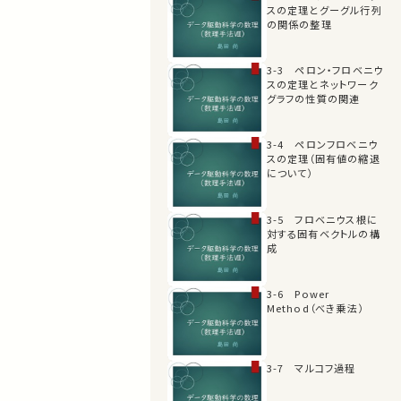
スの定理とグーグル行列
の関係の整理
3-3 ペロン・フロベニウ
スの定理とネットワーク
グラフの性質の関連
3-4 ペロンフロベニウ
スの定理（固有値の縮退
について）
3-5 フロベニウス根に
対する固有ベクトルの構
成
3-6 Power
Method（べき乗法）
3-7 マルコフ過程