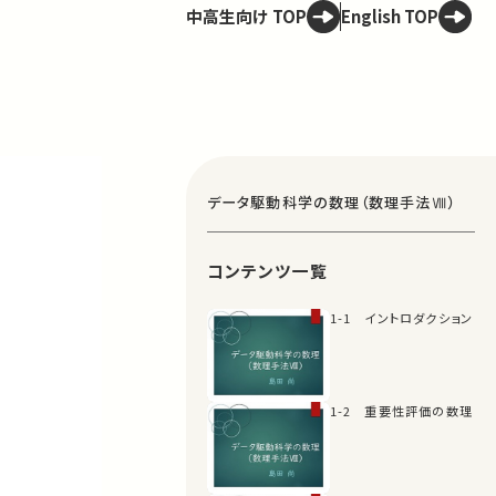
中高生向け TOP
English TOP
データ駆動科学の数理（数理手法Ⅷ）
コンテンツ一覧
1-1 イントロダクション
1-2 重要性評価の数理