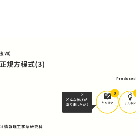
法Ⅷ）
正規方程式(3)
Produced
0
どんな学びが
ヤクダツ
ナルホド
ありましたか？
業
#情報理工学系研究科