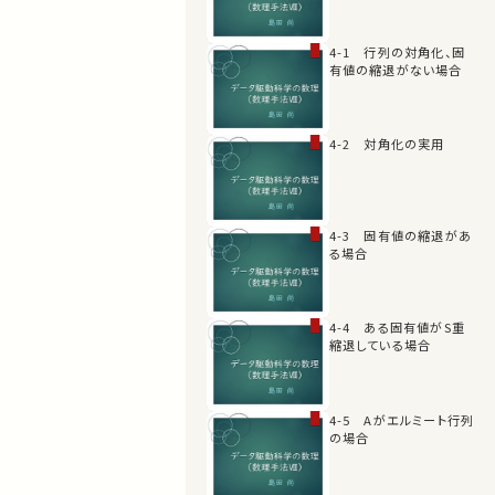
4-1 行列の対角化、固
有値の縮退がない場合
4-2 対角化の実用
4-3 固有値の縮退があ
る場合
4-4 ある固有値がS重
縮退している場合
4-5 Aがエルミート行列
の場合