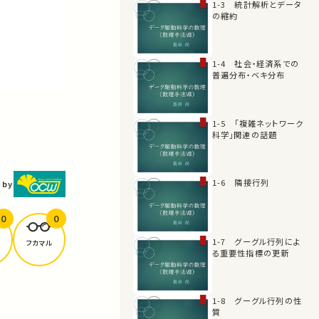
1-3 統計解析とデータ
の縮約
1-4 社会・経済系での
普遍分布・ベキ分布
1-5 「複雑ネットワーク
科学」関連の話題
1-6 隣接行列
 by
0
0
1-7 グーグル行列によ
フカマル
る重要性指標の更新
1-8 グーグル行列の性
質