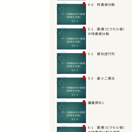
4-6 特異値分解
5-1 画像（ピクセル値）
の特異値分解
5-2 擬似逆行列
5-3 最小二乗法
講義資料1
6-1 画像（ピクセル値）
の特異値分解の復習