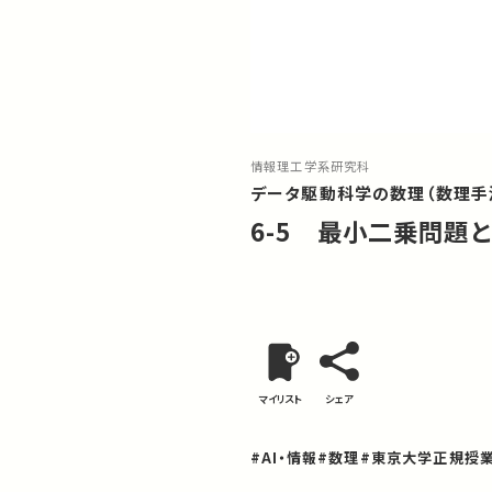
情報理工学系研究科
データ駆動科学の数理（数理手
6-5 最小二乗問題と
マイリスト
シェア
#AI・情報
#数理
#東京大学正規授