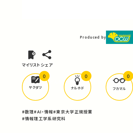
Video
Produced by
マイリスト
シェア
0
0
0
どんな学びが
ありましたか？
ヤクダツ
ナルホド
フカマル
#数理
#AI・情報
#東京大学正規授業
#情報理工学系研究科