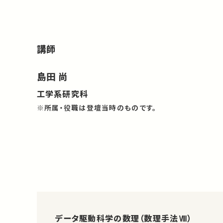
講師
島田 尚
工学系研究科
※所属・役職は登壇当時のものです。
データ駆動科学の数理（数理手法Ⅷ）