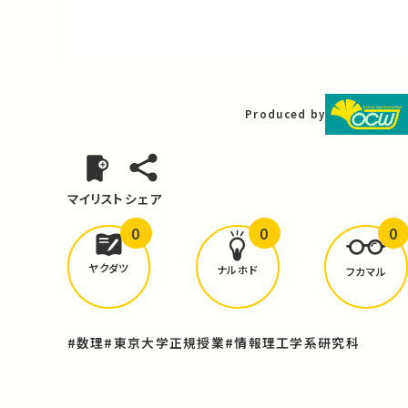
Video
Produced by
マイリスト
シェア
0
0
0
どんな学びが
ありましたか？
ヤクダツ
ナルホド
フカマル
#数理
#東京大学正規授業
#情報理工学系研究科