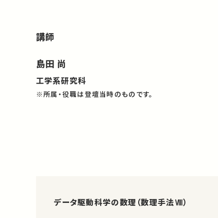
講師
島田 尚
工学系研究科
※所属・役職は登壇当時のものです。
データ駆動科学の数理（数理手法Ⅷ）