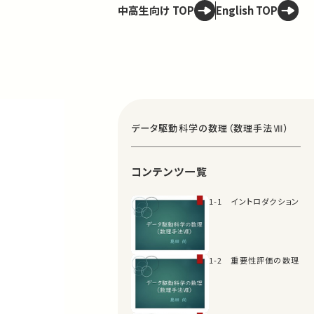
中高生向け TOP
English TOP
データ駆動科学の数理（数理手法Ⅷ）
コンテンツ一覧
1-1 イントロダクション
1-2 重要性評価の数理