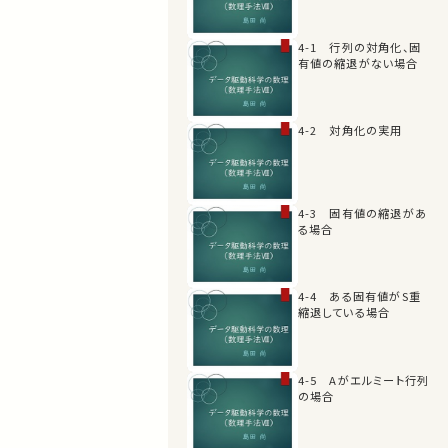
4-1 行列の対角化、固
有値の縮退がない場合
4-2 対角化の実用
4-3 固有値の縮退があ
る場合
4-4 ある固有値がS重
縮退している場合
4-5 Aがエルミート行列
の場合