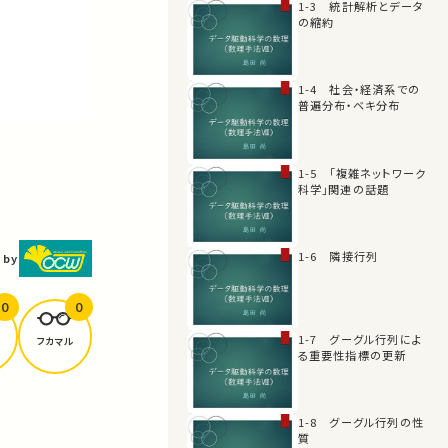
1-3 統計解析とデータ
の縮約
1-4 社会・経済系での
普遍分布・ベキ分布
1-5 「複雑ネットワーク
科学」関連の話題
1-6 隣接行列
 by
0
0
1-7 グーグル行列によ
フカマル
る重要性指標の更新
1-8 グーグル行列の性
質