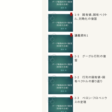
1-9 固有値、固有ベクト
ル、対角化の復習
講義資料1
2-1 グーグル行列の復
習
2-2 行列の固有値・固
有ベクトルの振り返り
2-3 ペロン・フロベニウ
スの定理