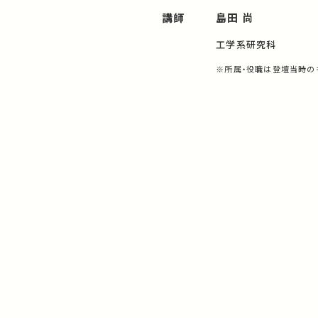
講師
島田 尚
工学系研究科
※所属・役職は登壇当時の