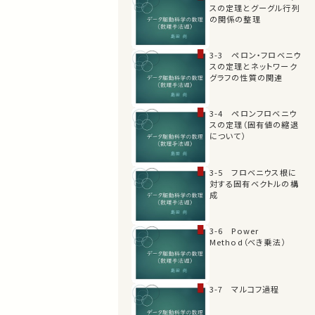
スの定理とグーグル行列
の関係の整理
3-3 ペロン・フロベニウ
スの定理とネットワーク
グラフの性質の関連
3-4 ペロンフロベニウ
スの定理（固有値の縮退
について）
3-5 フロベニウス根に
対する固有ベクトルの構
成
3-6 Power
Method（べき乗法）
3-7 マルコフ過程