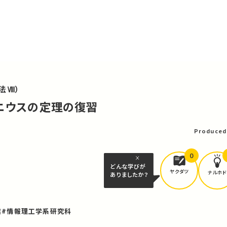
法Ⅷ）
ベニウスの定理の復習
Produced
0
どんな学びが
ヤクダツ
ナルホド
ありましたか？
業
#情報理工学系研究科