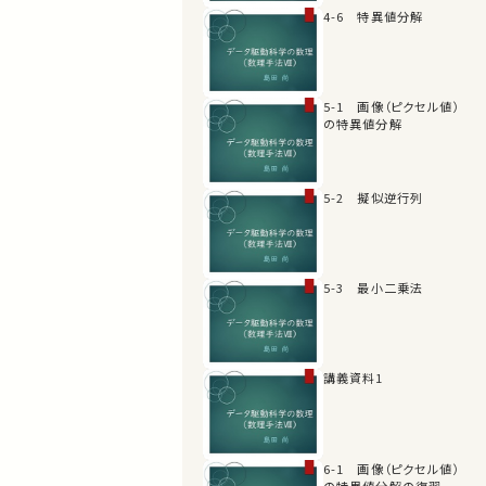
4-6 特異値分解
5-1 画像（ピクセル値）
の特異値分解
5-2 擬似逆行列
5-3 最小二乗法
講義資料1
6-1 画像（ピクセル値）
の特異値分解の復習