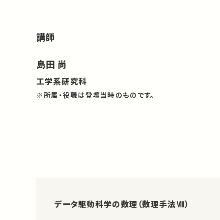
講師
島田 尚
工学系研究科
※所属・役職は登壇当時のものです。
データ駆動科学の数理（数理手法Ⅷ）