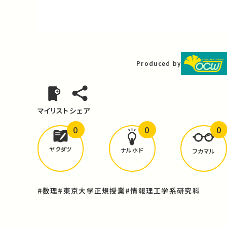
Video
Produced by
マイリスト
シェア
0
0
0
どんな学びが
ありましたか？
ヤクダツ
ナルホド
フカマル
#数理
#東京大学正規授業
#情報理工学系研究科