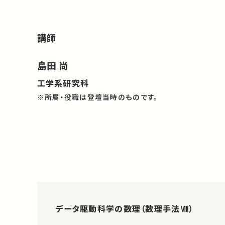
講師
島田 尚
工学系研究科
※所属・役職は登壇当時のものです。
データ駆動科学の数理（数理手法Ⅷ）