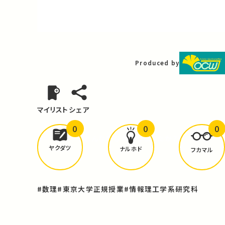
Video
Produced by
マイリスト
シェア
0
0
0
どんな学びが
ありましたか？
ヤクダツ
ナルホド
フカマル
#数理
#東京大学正規授業
#情報理工学系研究科