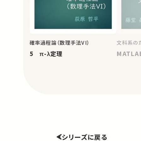
確率過程論（数理手法VI）
文科系の
5 π-λ定理
MATLA
シリーズに戻る