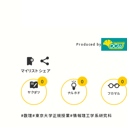
Video
Produced by
マイリスト
シェア
0
0
0
どんな学びが
ありましたか？
ヤクダツ
ナルホド
フカマル
#数理
#東京大学正規授業
#情報理工学系研究科