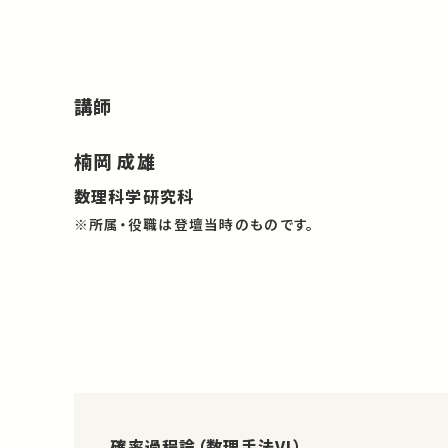
講師
楠岡 成雄
数理科学研究科
※所属・役職は登壇当時のものです。
確率過程論（数理手法VI）