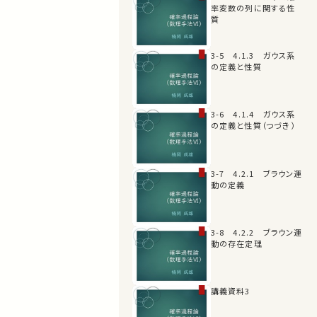
率変数の列に関する性
質
3-5 4.1.3 ガウス系
の定義と性質
3-6 4.1.4 ガウス系
の定義と性質（つづき）
3-7 4.2.1 ブラウン運
動の定義
3-8 4.2.2 ブラウン運
動の存在定理
講義資料3