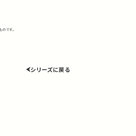
ものです。
シリーズに戻る