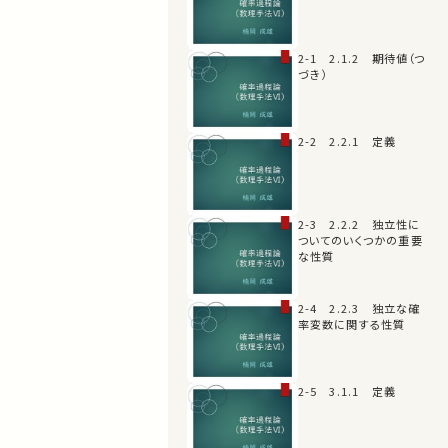
2-1 2.1.2 期待値（つ
づき）
2-2 2.2.1 定義
2-3 2.2.2 独立性に
ついてのいくつかの重要
な性質
2-4 2.2.3 独立な確
率変数に関する性質
2-5 3.1.1 定義