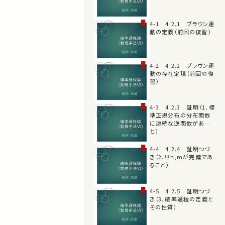
4-1 4.2.1 ブラウン運
動の定義（前回の復習）
4-2 4.2.2 ブラウン運
動の存在定理（前回の復
習）
4-3 4.2.3 証明（1．標
準正規分布の分布関数
に連続な逆関数があるこ
と）
4-4 4.2.4 証明つづ
き（2．Ψn,mが完備であ
ること）
4-5 4.2.5 証明つづ
き（3．確率過程の定義と
その性質）