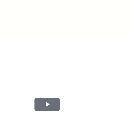
Play
Video