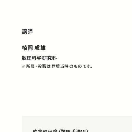
講師
楠岡 成雄
数理科学研究科
※所属・役職は登壇当時のものです。
確率過程論（数理手法VI）