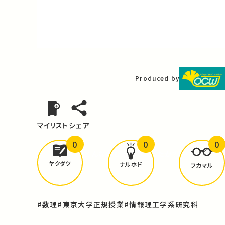
Video
Produced by
マイリスト
シェア
0
0
0
どんな学びが
ありましたか？
ヤクダツ
ナルホド
フカマル
#数理
#東京大学正規授業
#情報理工学系研究科