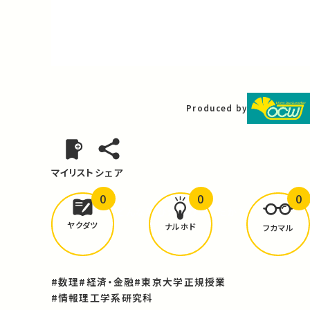
Video
Produced by
マイリスト
シェア
0
0
0
どんな学びが
ありましたか？
ヤクダツ
ナルホド
フカマル
#数理
#経済・金融
#東京大学正規授業
#情報理工学系研究科