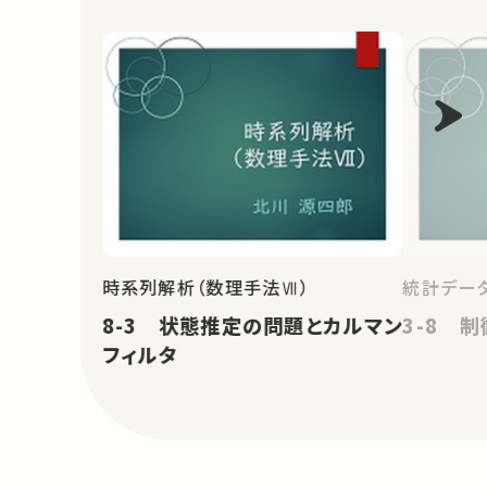
時系列解析（数理手法Ⅶ）
統計データ
8-3 状態推定の問題とカルマン
3-8 制
フィルタ