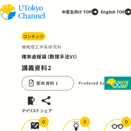
中高生向け TOP
English TOP
コンテンツ
情報理工学系研究科
確率過程論（数理手法VI）
講義資料2
配布資料 1
Produced by
マイリスト
シェア
0
0
0
どんな学びが
ありましたか？