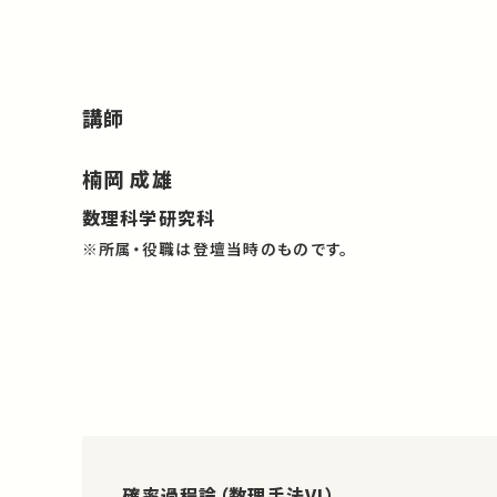
講師
楠岡 成雄
数理科学研究科
※所属・役職は登壇当時のものです。
確率過程論（数理手法VI）