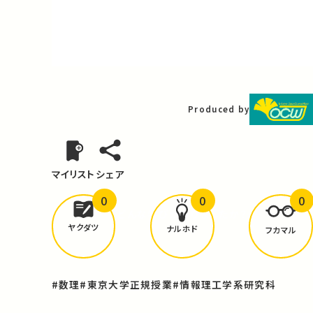
Video
Produced by
マイリスト
シェア
0
0
0
どんな学びが
ありましたか？
ヤクダツ
ナルホド
フカマル
#数理
#東京大学正規授業
#情報理工学系研究科