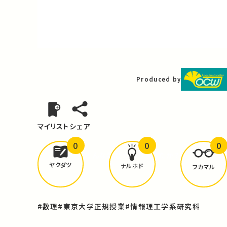
Video
Produced by
マイリスト
シェア
0
0
0
どんな学びが
ありましたか？
ヤクダツ
ナルホド
フカマル
#数理
#東京大学正規授業
#情報理工学系研究科