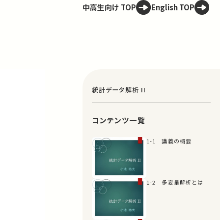
中高生向け TOP
English TOP
統計データ解析 II
コンテンツ一覧
1-1 講義の概要
1-2 多変量解析とは