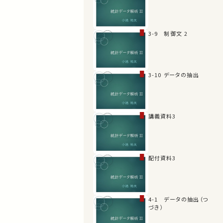
3-9 制御文 2
3-10 データの抽出
講義資料3
配付資料3
4-1 データの抽出（つ
づき）