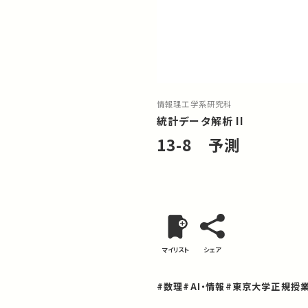
情報理工学系研究科
統計データ解析 II
13-8 予測
マイリスト
シェア
#数理
#AI・情報
#東京大学正規授