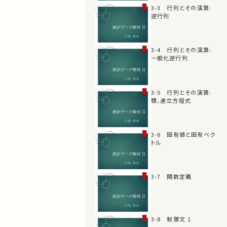
3-3 行列とその演算:
逆行列
3-4 行列とその演算:
一般化逆行列
3-5 行列とその演算:
積、連立方程式
3-6 固有値と固有ベク
トル
3-7 関数定義
3-8 制御文 1