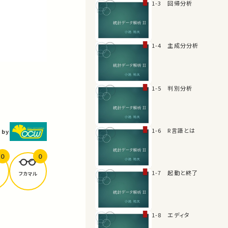
1-3 回帰分析
1-4 主成分分析
1-5 判別分析
1-6 R言語とは
 by
0
0
1-7 起動と終了
フカマル
1-8 エディタ