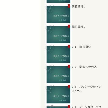
講義資料1
配付資料1
2-1 数の扱い
2-2 変数への代入
2-3 パッケージのイン
ストール
2-4 データ構造: ベク