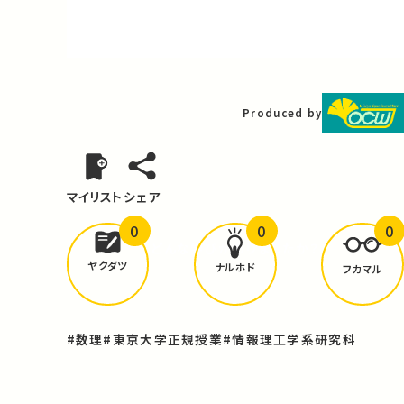
Video
Produced by
マイリスト
シェア
0
0
0
どんな学びが
ありましたか？
ヤクダツ
ナルホド
フカマル
#数理
#東京大学正規授業
#情報理工学系研究科