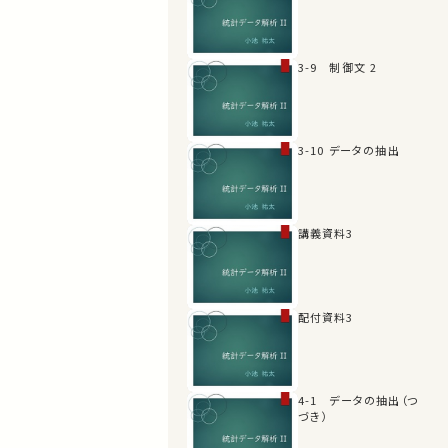
3-9 制御文 2
3-10 データの抽出
講義資料3
配付資料3
4-1 データの抽出（つ
づき）