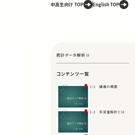
中高生向け TOP
English TOP
統計データ解析 II
コンテンツ一覧
1-1 講義の概要
1-2 多変量解析とは