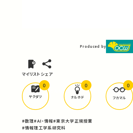
Video
Produced by
マイリスト
シェア
0
0
0
どんな学びが
ありましたか？
ヤクダツ
ナルホド
フカマル
#数理
#AI・情報
#東京大学正規授業
#情報理工学系研究科