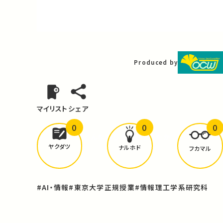
Video
Produced by
マイリスト
シェア
0
0
0
どんな学びが
ありましたか？
ヤクダツ
ナルホド
フカマル
#AI・情報
#東京大学正規授業
#情報理工学系研究科