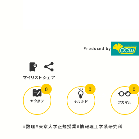
Video
Produced by
マイリスト
シェア
0
0
0
どんな学びが
ありましたか？
ヤクダツ
ナルホド
フカマル
#数理
#東京大学正規授業
#情報理工学系研究科