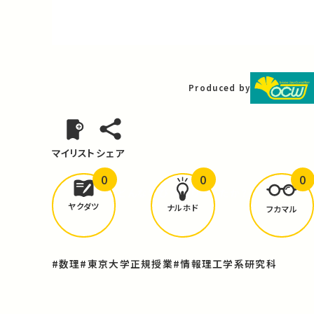
Video
Produced by
マイリスト
シェア
0
0
0
どんな学びが
ありましたか？
ヤクダツ
ナルホド
フカマル
#数理
#東京大学正規授業
#情報理工学系研究科