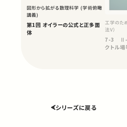
図形から拡がる数理科学 (学術俯瞰
講義)
工学のた
第1回 オイラーの公式と正多面
法V）
体
7-3 Ⅱ
クトル場
シリーズに戻る