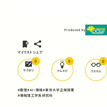
Video
Produced by
マイリスト
シェア
0
0
0
どんな学びが
ありましたか？
ヤクダツ
ナルホド
フカマル
#数理
#AI・情報
#東京大学正規授業
#情報理工学系研究科