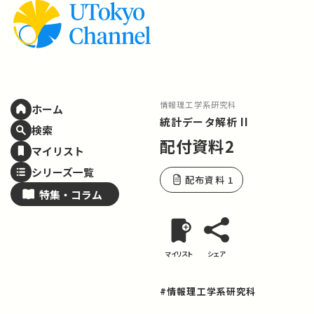
情報理工学系研究科
ホーム
統計データ解析 II
検索
配付資料2
マイリスト
シリーズ一覧
配布資料 1
特集・
コラム
マイリスト
シェア
#情報理工学系研究科