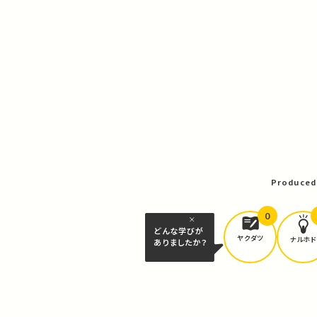
Produced
0
どんな学びが
ヤクダツ
ナルホド
ありましたか？