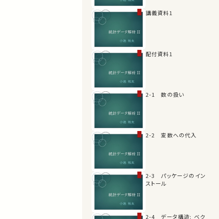
講義資料1
配付資料1
2-1 数の扱い
2-2 変数への代入
2-3 パッケージのイン
ストール
2-4 データ構造: ベク