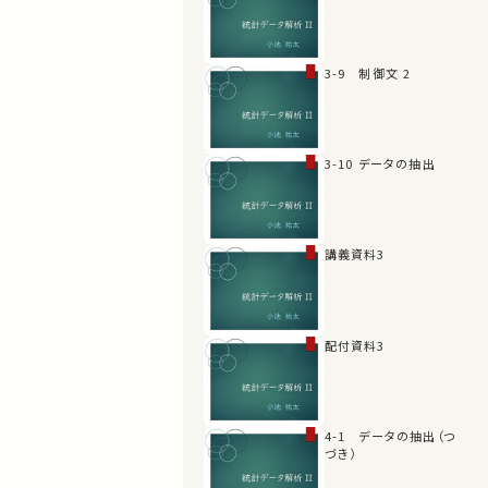
3-9 制御文 2
3-10 データの抽出
講義資料3
配付資料3
4-1 データの抽出（つ
づき）