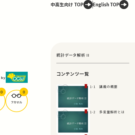
中高生向け TOP
English TOP
統計データ解析 II
コンテンツ一覧
 by
1-1 講義の概要
0
0
フカマル
1-2 多変量解析とは