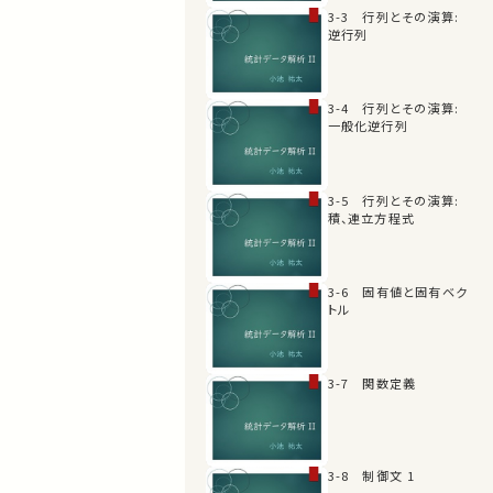
3-3 行列とその演算:
逆行列
3-4 行列とその演算:
一般化逆行列
3-5 行列とその演算:
積、連立方程式
3-6 固有値と固有ベク
トル
3-7 関数定義
3-8 制御文 1