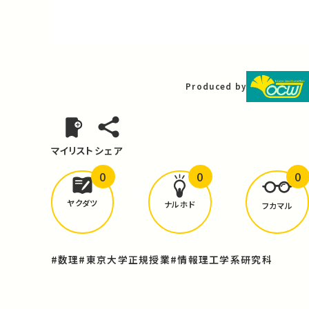
Video
Produced by
マイリスト
シェア
0
0
0
どんな学びが
ありましたか？
ヤクダツ
ナルホド
フカマル
#数理
#東京大学正規授業
#情報理工学系研究科