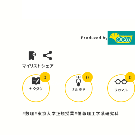
Video
Produced by
マイリスト
シェア
0
0
0
どんな学びが
ありましたか？
ヤクダツ
ナルホド
フカマル
#数理
#東京大学正規授業
#情報理工学系研究科