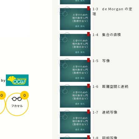
1-3 de Morgan の定
理
1-4 集合の直積
1-5 写像
 by
1-6 距離空間と連続
0
0
フカマル
1-7 連続写像
1-8 同相写像