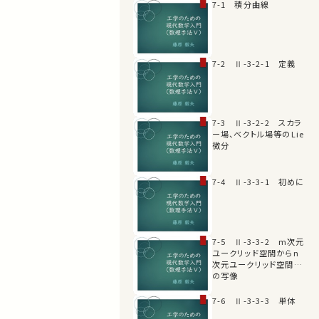
7-1 積分曲線
7-2 Ⅱ-3-2-1 定義
7-3 Ⅱ-3-2-2 スカラ
ー場、ベクトル場等のLie
微分
7-4 Ⅱ-3-3-1 初めに
7-5 Ⅱ-3-3-2 m次元
ユークリッド空間からn
次元ユークリッド空間へ
の写像
7-6 Ⅱ-3-3-3 単体