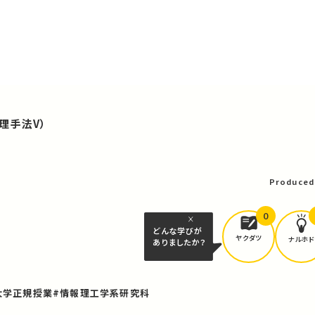
理手法V）
Produced
0
どんな学びが
ヤクダツ
ナルホド
ありましたか？
大学正規授業
#情報理工学系研究科