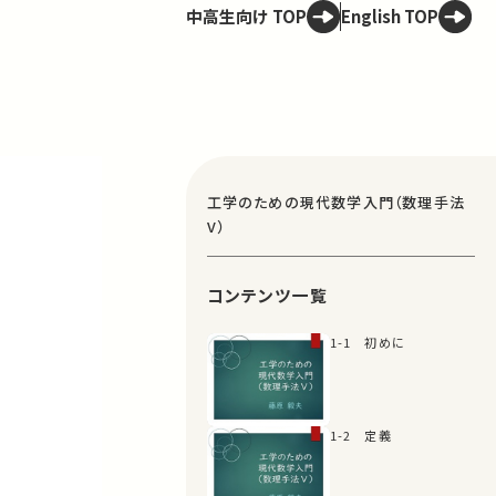
中高生向け TOP
English TOP
工学のための現代数学入門（数理手法
V）
コンテンツ一覧
1-1 初めに
1-2 定義