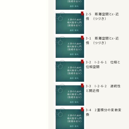
2-5 距離空間とε-近
傍 （つづき）
3-1 距離空間とε-近
傍 （つづき）
3-2 I-2-6-1 位相と
位相空間
3-3 I-2-6-2 連続性
と開近傍
3-4 2重積分の変数変
換