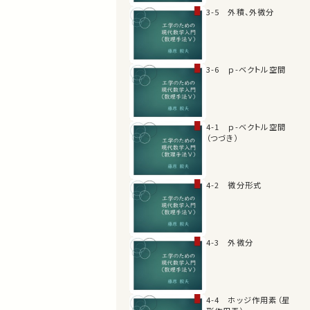
3-5 外積、外微分
3-6 ｐ-ベクトル空間
4-1 ｐ-ベクトル空間
（つづき）
4-2 微分形式
4-3 外微分
4-4 ホッジ作用素（星