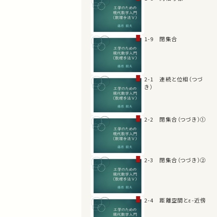
1-9 閉集合
2-1 連続と位相（つづ
き）
2-2 閉集合（つづき）①
2-3 閉集合（つづき）②
2-4 距離空間とε-近傍