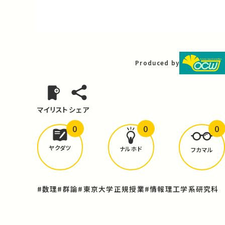
Video
Produced by
マイリスト
シェア
0
0
0
どんな学びが
ありましたか？
ヤクダツ
ナルホド
フカマル
#数理
#群論
#東京大学正規授業
#情報理工学系研究科