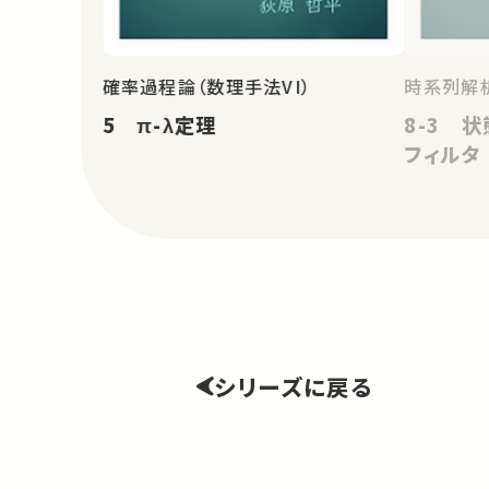
確率過程論（数理手法VI）
時系列解
5 π-λ定理
8-3 
フィルタ
シリーズに戻る