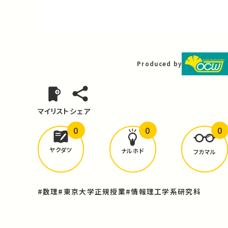
Video
Produced by
マイリスト
シェア
0
0
0
どんな学びが
ありましたか？
ヤクダツ
ナルホド
フカマル
#数理
#東京大学正規授業
#情報理工学系研究科