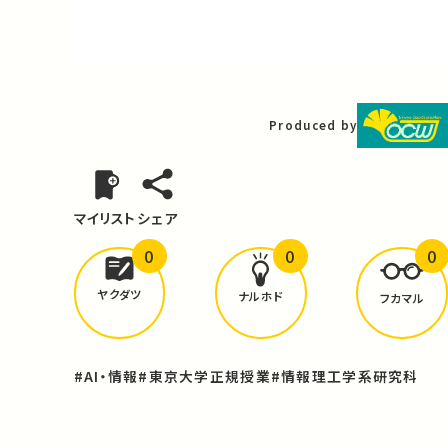
Video
Produced by
マイリスト
シェア
0
0
0
どんな学びが
ありましたか？
ヤクダツ
ナルホド
フカマル
#AI・情報
#東京大学正規授業
#情報理工学系研究科