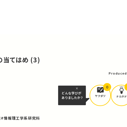
の当てはめ (3)
Produced
0
どんな学びが
ヤクダツ
ナルホド
ありましたか？
業
#情報理工学系研究科