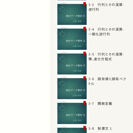
3-3 行列とその演算:
逆行列
3-4 行列とその演算:
一般化逆行列
3-5 行列とその演算:
積、連立方程式
3-6 固有値と固有ベク
トル
3-7 関数定義
3-8 制御文 1