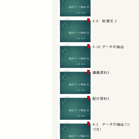
3-9 制御文 2
3-10 データの抽出
講義資料3
配付資料3
4-1 データの抽出（つ
づき）