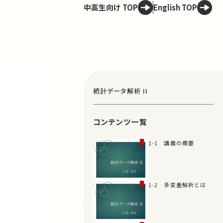
中高生向け TOP
English TOP
統計データ解析 II
コンテンツ一覧
1-1 講義の概要
1-2 多変量解析とは