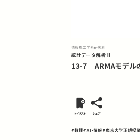
情報理工学系研究科
統計データ解析 II
13-7 ARMAモデル
マイリスト
シェア
#数理
#AI・情報
#東京大学正規授