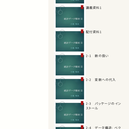
講義資料1
配付資料1
2-1 数の扱い
2-2 変数への代入
2-3 パッケージのイン
ストール
2-4 データ構造: ベク