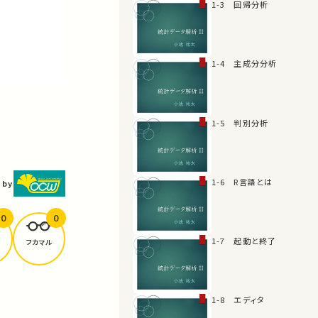
1-3 回帰分析
1-4 主成分分析
1-5 判別分析
1-6 R言語とは
 by
0
0
1-7 起動と終了
フカマル
1-8 エディタ