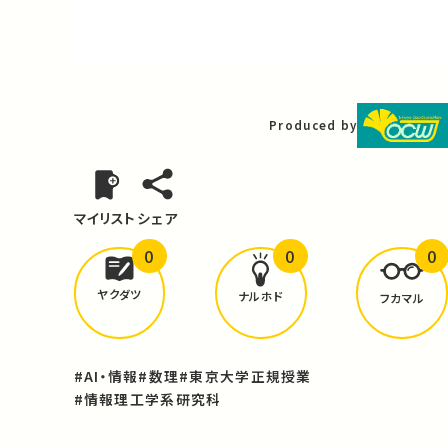
Video
Produced by
マイリスト
シェア
0
0
0
どんな学びが
ありましたか？
ヤクダツ
ナルホド
フカマル
#AI・情報
#数理
#東京大学正規授業
#情報理工学系研究科