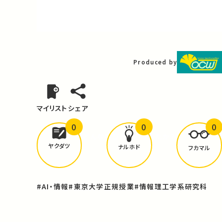
Video
Produced by
マイリスト
シェア
0
0
0
どんな学びが
ありましたか？
ヤクダツ
ナルホド
フカマル
#AI・情報
#東京大学正規授業
#情報理工学系研究科