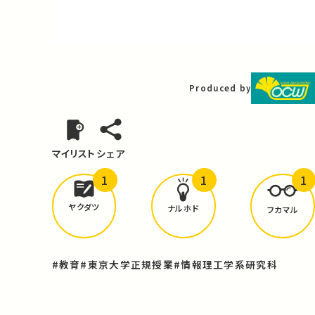
Video
Produced by
マイリスト
シェア
1
1
1
どんな学びが
ありましたか？
ヤクダツ
ナルホド
フカマル
#教育
#東京大学正規授業
#情報理工学系研究科