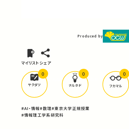
Video
Produced by
マイリスト
シェア
0
0
0
どんな学びが
ありましたか？
ヤクダツ
ナルホド
フカマル
#AI・情報
#数理
#東京大学正規授業
#情報理工学系研究科