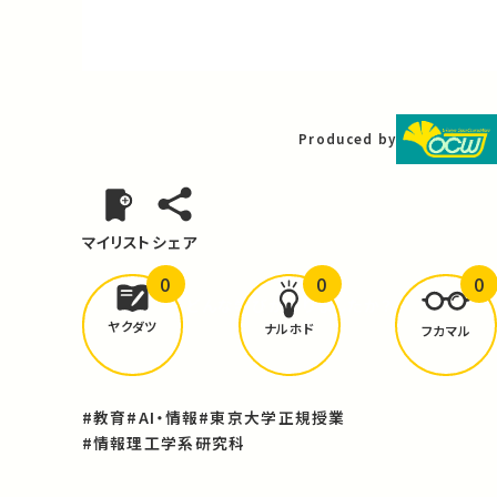
Video
Produced by
マイリスト
シェア
0
0
0
どんな学びが
ありましたか？
ヤクダツ
ナルホド
フカマル
#教育
#AI・情報
#東京大学正規授業
#情報理工学系研究科