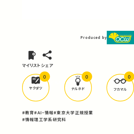
Video
Produced by
マイリスト
シェア
0
0
0
どんな学びが
ありましたか？
ヤクダツ
ナルホド
フカマル
#教育
#AI・情報
#東京大学正規授業
#情報理工学系研究科