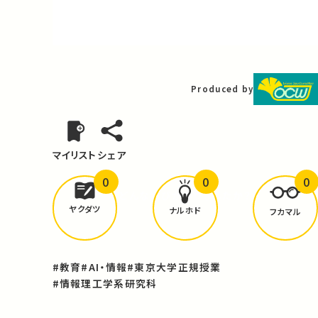
Video
Produced by
マイリスト
シェア
0
0
0
どんな学びが
ありましたか？
ヤクダツ
ナルホド
フカマル
#教育
#AI・情報
#東京大学正規授業
#情報理工学系研究科