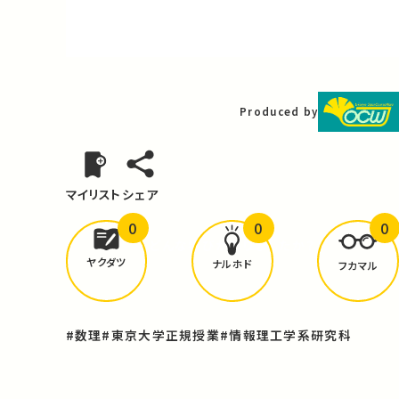
Video
Produced by
マイリスト
シェア
0
0
0
どんな学びが
ありましたか？
ヤクダツ
ナルホド
フカマル
#数理
#東京大学正規授業
#情報理工学系研究科