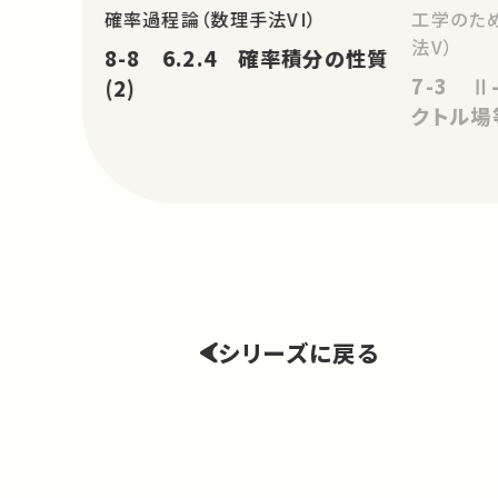
確率過程論（数理手法VI）
工学のた
法V）
8-8 6.2.4 確率積分の性質
7-3 Ⅱ
(2)
クトル場
シリーズに戻る